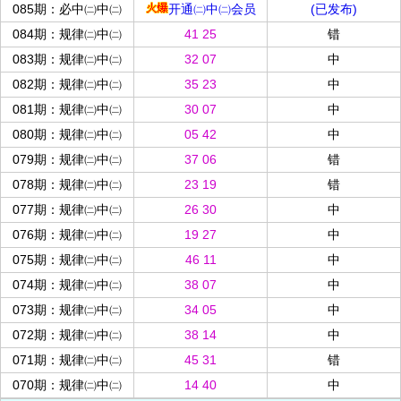
085期：必中㈡中㈡
开通㈡中㈡会员
(已发布)
084期：规律㈡中㈡
41 25
错
083期：规律㈡中㈡
32 07
中
082期：规律㈡中㈡
35 23
中
081期：规律㈡中㈡
30 07
中
080期：规律㈡中㈡
05 42
中
079期：规律㈡中㈡
37 06
错
078期：规律㈡中㈡
23 19
错
077期：规律㈡中㈡
26 30
中
076期：规律㈡中㈡
19 27
中
075期：规律㈡中㈡
46 11
中
074期：规律㈡中㈡
38 07
中
073期：规律㈡中㈡
34 05
中
072期：规律㈡中㈡
38 14
中
071期：规律㈡中㈡
45 31
错
070期：规律㈡中㈡
14 40
中