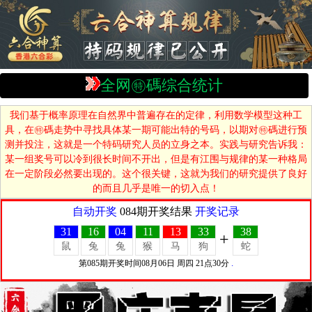
全网㊕碼综合统计
我们基于概率原理在自然界中普遍存在的定律，利用数学模型这种工
具，在㊕碼走势中寻找具体某一期可能出特的号码，以期对㊕碼进行预
测并投注，这就是一个特码研究人员的立身之本。实践与研究告诉我：
某一组奖号可以冷到很长时间不开出，但是有江围与规律的某一种格局
在一定阶段必然要出现的。这个很关键，这就为我们的研究提供了良好
的而且几乎是唯一的切入点！