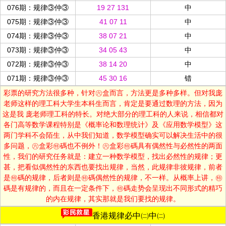
076期：规律③仲③
19 27 131
中
075期：规律③仲③
41 07 11
中
074期：规律③仲③
38 07 21
中
073期：规律③仲③
34 05 43
中
072期：规律③仲③
38 14 20
中
071期：规律③仲③
45 30 16
错
彩票的研究方法很多种，针对㊅盒而言，方法更是多种多样。但对我庞
老师这样的理工科大学生本科生而言，肯定是要通过数理的方法，因为
这是我 庞老师理工科的特长。对绝大部分的理工科的人来说，相信都对
各门高等数学课程特别是《概率论和数理统计》及《应用数学模型》这
两门学科不会陌生，从中我们知道，数学模型确实可以解决生活中的很
多问题，㊅盒彩㊕碼也不例外！㊅盒彩㊕碼具有偶然性与必然性的两面
性，我们的研究任务就是：建立一种数学模型，找出必然性的规律；更
甚，把看似偶然性的东西也要找出规律，当然，此规律非彼规律，前者
是㊕碼的规律，后者则是㊕碼偶然性的规律，不一样。从概率上讲，㊕
碼是有规律的，而且在一定条件下，㊕碼走势会呈现出不同形式的精巧
的内在规律，其实那就是我们要找的规律。
香港规律必中㈡中㈡